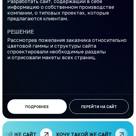
Разработать сайт, содержащий в себе
информацию о собственном производстве
компании, о типовых проектах, которые
предлагаются клиентам.
РЕШЕНИЕ
Рассмотрев пожелания заказчика относительно
цветовой гаммы и структуры сайта
спроектировали необходимые разделы
и отрисовали макеты всех страниц.
ПОДРОБНЕЕ
ПЕРЕЙТИ НА САЙТ
ОЙ ЖЕ САЙТ
ХОЧУ ТАКОЙ ЖЕ САЙТ
ХОЧ