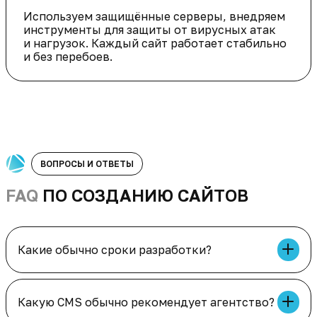
Используем защищённые серверы, внедряем
инструменты для защиты от вирусных атак
и нагрузок. Каждый сайт работает стабильно
и без перебоев.
ВОПРОСЫ И ОТВЕТЫ
FAQ
ПО СОЗДАНИЮ САЙТОВ
Какие обычно сроки разработки?
Сроки зависят от типа и сложности проекта.
Лендинг — от 10 рабочих дней. Интернет-
магазин среднего размера — 6-8 недель. Сроки
фиксируем в договоре и соблюдаем на 99.8%.
Какую CMS обычно рекомендует агентство?